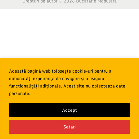
Drepturi de autor © 2026
Bucatarie Modulara
r
u
e
t
Această pagină web folosește cookie-uri pentru a
îmbunătăți experiența de navigare și a asigura
funcționalițăți adiționale. Acest site nu colecteaza date
personale.
Accept
Ai nevoie de informatii?
Setari
Vorbeste cu noi!