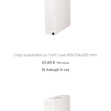
r
u
e
t
Corp Suspendat cu 1 raft 1 usa 150x724x320 mm
65,00
€
TVA inclus
Adaugă în coș