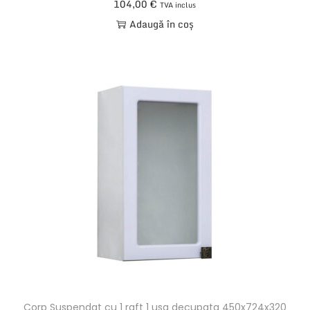
104,00
€
TVA inclus
Adaugă în coș
Corp Suspendat cu 1 raft 1 usa decupata 450x724x320