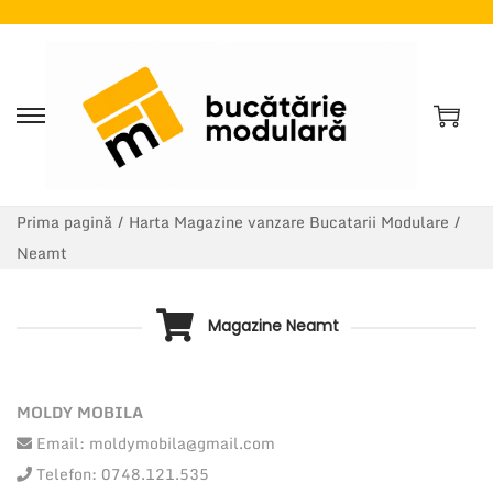
S
S
a
a
r
r
i
i
Prima pagină
/
Harta Magazine vanzare Bucatarii Modulare
/
l
l
Neamt
a
a
n
c
Magazine Neamt
a
o
v
n
i
ț
MOLDY MOBILA
g
i
Email: moldymobila@gmail.com
a
n
Telefon: 0748.121.535