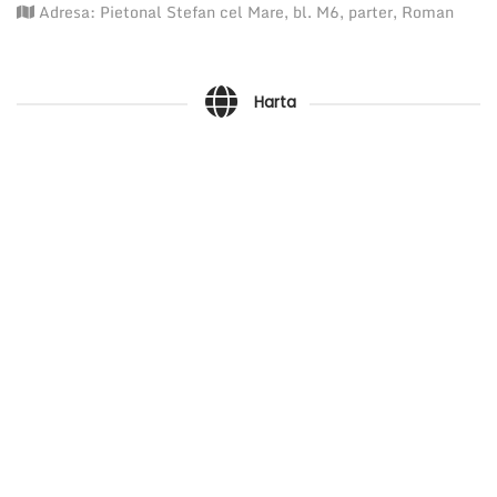
r
u
Adresa: Pietonal Stefan cel Mare, bl. M6, parter, Roman
e
t
Harta