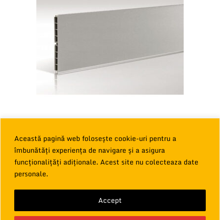
BM Plinta PVC H120 cu folie de aluminiu 4 m
Această pagină web folosește cookie-uri pentru a
47,00
€
îmbunătăți experiența de navigare și a asigura
TVA inclus
funcționalițăți adiționale. Acest site nu colecteaza date
Adaugă în coș
personale.
Accept