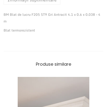
B
M
BM Blat de lucru F205 ST9 Gri Antracit 4.1 x 0.6 x 0.038 – 4
B
m
l
a
Blat termorezistent
t
B
u
c
a
Produse similare
t
a
r
i
e
F