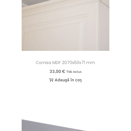
2
0
5
S
T
9
G
r
Cornisa MDF 2070x50x71 mm
i
33,00
€
TVA inclus
A
Adaugă în coș
n
t
r
a
c
i