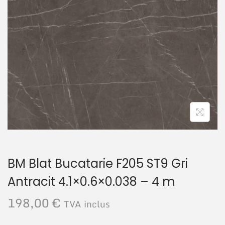
r
u
e
t
BM Blat Bucatarie F205 ST9 Gri
Antracit 4.1×0.6×0.038 – 4 m
198,00
€
TVA inclus