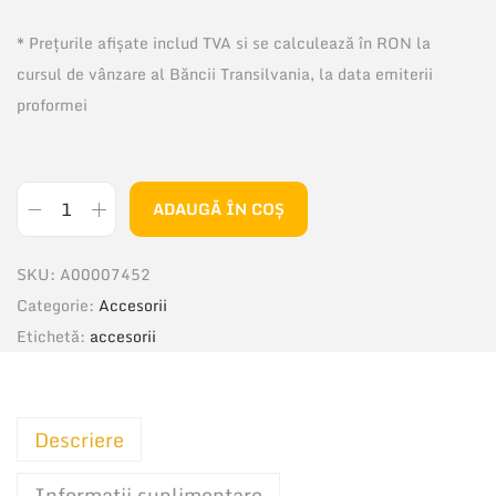
* Prețurile afișate includ TVA si se calculează în RON la
cursul de vânzare al Băncii Transilvania, la data emiterii
proformei
ADAUGĂ ÎN COȘ
C
a
SKU:
A00007452
n
Categorie:
Accesorii
t
Etichetă:
accesorii
i
t
a
Descriere
t
e
Informații suplimentare