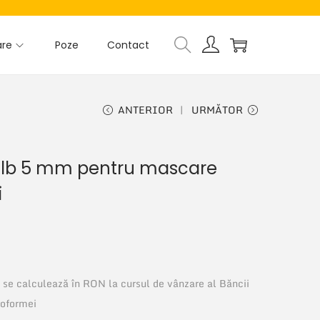
are
Poze
Contact
ANTERIOR
URMĂTOR
 alb 5 mm pentru mascare
i
si se calculează în RON la cursul de vânzare al Băncii
roformei