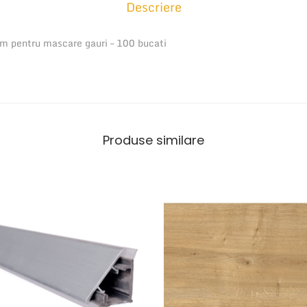
Descriere
p
a
m pentru mascare gauri – 100 bucati
c
e
l
p
l
Produse similare
a
s
t
i
c
a
l
b
5