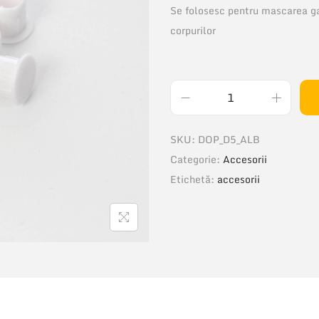
Se folosesc pentru mascarea ga
corpurilor
C
a
SKU:
DOP_D5_ALB
n
Categorie:
Accesorii
t
Etichetă:
accesorii
i
t
a
t
e
C
a