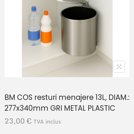
r
u
e
t
BM COS resturi menajere 13L, DIAM.:
277x340mm GRI METAL PLASTIC
23,00
€
TVA inclus