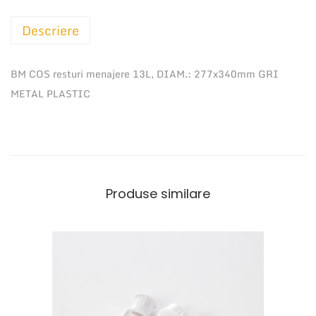
a
Descriere
t
e
B
BM COS resturi menajere 13L, DIAM.: 277x340mm GRI
M
METAL PLASTIC
C
O
S
r
e
Produse similare
s
t
u
r
i
m