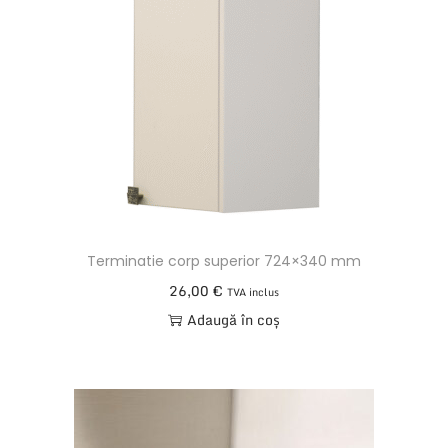
:
2
7
7
x
3
4
0
m
Terminatie corp superior 724×340 mm
m
26,00
€
TVA inclus
G
Adaugă în coș
R
I
M
E
T