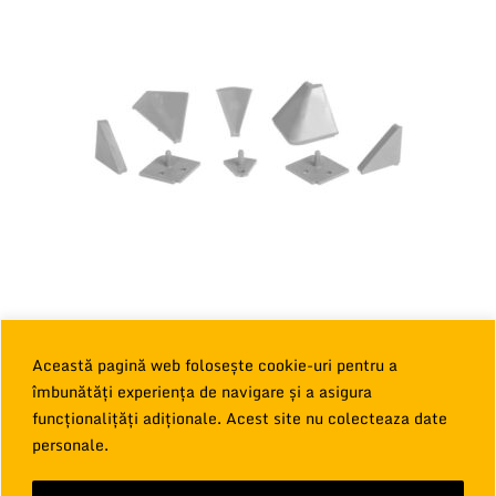
BM Set Accesorii pentru Profil Inaltator Blat
Această pagină web folosește cookie-uri pentru a
4,00
€
îmbunătăți experiența de navigare și a asigura
TVA inclus
funcționalițăți adiționale. Acest site nu colecteaza date
Adaugă în coș
personale.