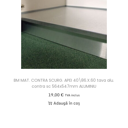
A
L
P
L
A
S
T
I
C
BM MAT. CONTRA SCURG. APEI 40\86.X.60 tava alu.
contra sc 564x547mm ALUMINIU
19,00
€
TVA inclus
Adaugă în coș