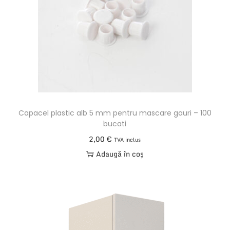
e
n
a
j
e
r
e
1
Capacel plastic alb 5 mm pentru mascare gauri – 100
3
bucati
L
2,00
€
TVA inclus
,
Adaugă în coș
D
I
A
M
.