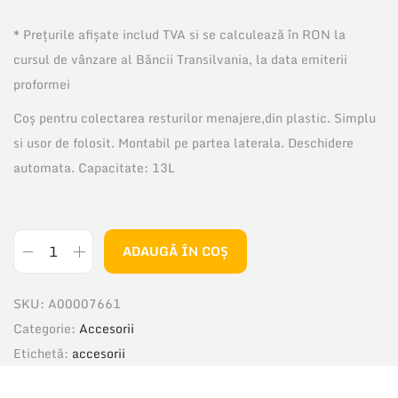
* Prețurile afișate includ TVA si se calculează în RON la
cursul de vânzare al Băncii Transilvania, la data emiterii
proformei
Coş pentru colectarea resturilor menajere,din plastic. Simplu
si usor de folosit. Montabil pe partea laterala. Deschidere
automata. Capacitate: 13L
ADAUGĂ ÎN COȘ
C
a
SKU:
A00007661
n
Categorie:
Accesorii
t
Etichetă:
accesorii
i
t