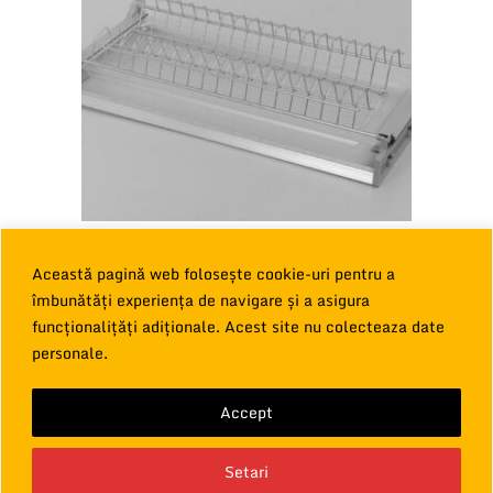
BM PICURATOR VASE pentru corp 800mm
Această pagină web folosește cookie-uri pentru a
39,00
€
îmbunătăți experiența de navigare și a asigura
TVA inclus
funcționalițăți adiționale. Acest site nu colecteaza date
Adaugă în coș
personale.
Accept
Ai nevoie de informatii?
Setari
Drepturi de autor © 2026
Bucatarie Modulara
Vorbeste cu noi!