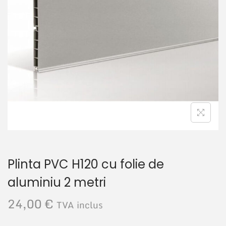
r
u
e
t
Plinta PVC H120 cu folie de
aluminiu 2 metri
24,00
€
TVA inclus