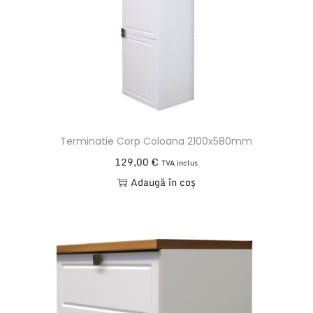
2
m
e
t
r
i
Terminatie Corp Coloana 2100x580mm
129,00
€
TVA inclus
Adaugă în coș