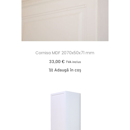
u
f
o
l
i
e
Cornisa MDF 2070x50x71 mm
d
33,00
€
TVA inclus
e
Adaugă în coș
a
l
u
m
i
n
i
u