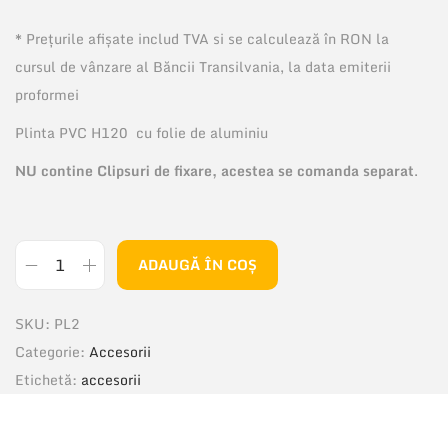
* Prețurile afișate includ TVA si se calculează în RON la
cursul de vânzare al Băncii Transilvania, la data emiterii
proformei
Plinta PVC H120 cu folie de aluminiu
NU contine Clipsuri de fixare, acestea se comanda separat
.
ADAUGĂ ÎN COȘ
C
a
SKU:
PL2
n
Categorie:
Accesorii
t
Etichetă:
accesorii
i
t
a