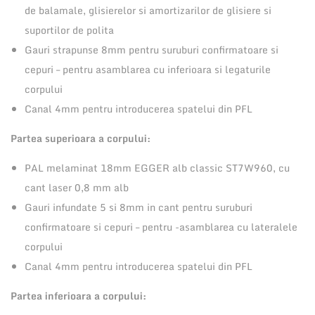
e
de balamale, glisierelor si amortizarilor de glisiere si
r
suportilor de polita
i
Gauri strapunse 8mm pentru suruburi confirmatoare si
o
cepuri – pentru asamblarea cu inferioara si legaturile
r
corpului
6
Canal 4mm pentru introducerea spatelui din PFL
0
Partea superioara a corpului:
0
x
PAL melaminat 18mm EGGER alb classic ST7W960, cu
7
cant laser 0,8 mm alb
2
Gauri infundate 5 si 8mm in cant pentru suruburi
4
confirmatoare si cepuri – pentru -asamblarea cu lateralele
x
corpului
5
Canal 4mm pentru introducerea spatelui din PFL
1
Partea inferioara a corpului:
0