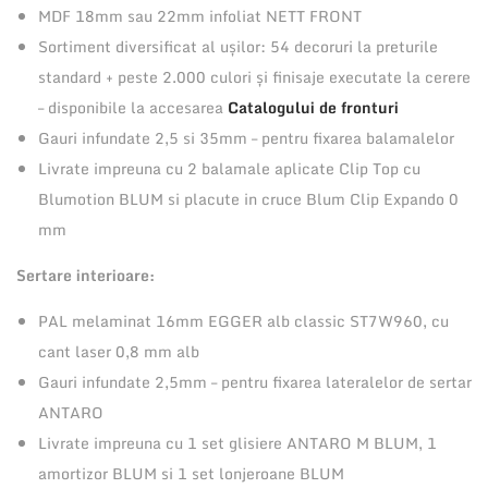
s
MDF 18mm sau 22mm infoliat NETT FRONT
i
Sortiment diversificat al ușilor: 54 decoruri la preturile
2
standard + peste 2.000 culori și finisaje executate la cerere
s
– disponibile la accesarea
Catalogului de fronturi
e
Gauri infundate 2,5 si 35mm – pentru fixarea balamalelor
r
Livrate impreuna cu 2 balamale aplicate Clip Top cu
t
Blumotion BLUM si placute in cruce Blum Clip Expando 0
a
mm
r
Sertare interioare:
e
i
PAL melaminat 16mm EGGER alb classic ST7W960, cu
n
cant laser 0,8 mm alb
t
Gauri infundate 2,5mm – pentru fixarea lateralelor de sertar
e
ANTARO
r
Livrate impreuna cu 1 set glisiere ANTARO M BLUM, 1
i
amortizor BLUM si 1 set lonjeroane BLUM