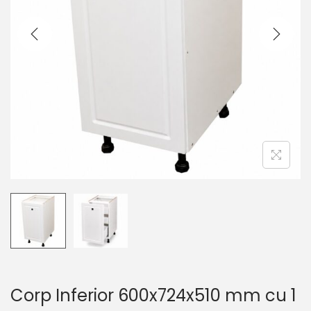
r
u
e
t
Corp Inferior 600x724x510 mm cu 1