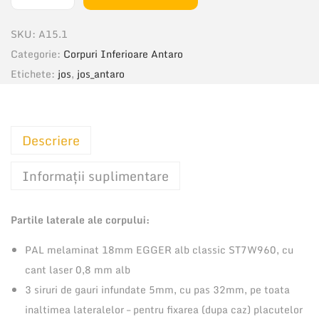
C
a
SKU:
A15.1
n
Categorie:
Corpuri Inferioare Antaro
t
Etichete:
jos
,
jos_antaro
i
t
a
Descriere
t
e
Informații suplimentare
C
o
Partile laterale ale corpului:
r
p
PAL melaminat 18mm EGGER alb classic ST7W960, cu
I
cant laser 0,8 mm alb
n
3 siruri de gauri infundate 5mm, cu pas 32mm, pe toata
f
inaltimea lateralelor – pentru fixarea (dupa caz) placutelor