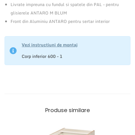
o
Livrate impreuna cu fundul si spatele din PAL – pentru
a
glisierele ANTARO M BLUM
r
Front din Aluminiu ANTARO pentru sertar interior
e
A
N
Vezi instructiuni de montaj
T
Corp inferior 600 – 1
A
R
O
Produse similare