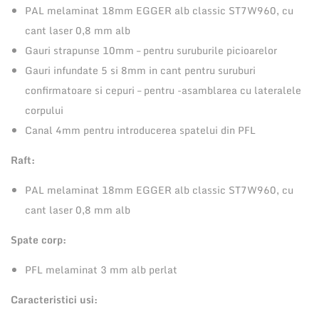
m
PAL melaminat 18mm EGGER alb classic ST7W960, cu
m
cant laser 0,8 mm alb
c
Gauri strapunse 10mm – pentru suruburile picioarelor
u
Gauri infundate 5 si 8mm in cant pentru suruburi
1
confirmatoare si cepuri – pentru -asamblarea cu lateralele
s
corpului
e
Canal 4mm pentru introducerea spatelui din PFL
r
Raft:
t
a
PAL melaminat 18mm EGGER alb classic ST7W960, cu
r
cant laser 0,8 mm alb
i
Spate corp:
n
a
PFL melaminat 3 mm alb perlat
l
Caracteristici usi:
t