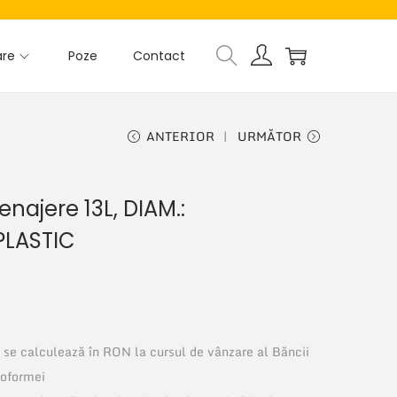
are
Poze
Contact
ANTERIOR
URMĂTOR
najere 13L, DIAM.:
PLASTIC
si se calculează în RON la cursul de vânzare al Băncii
roformei