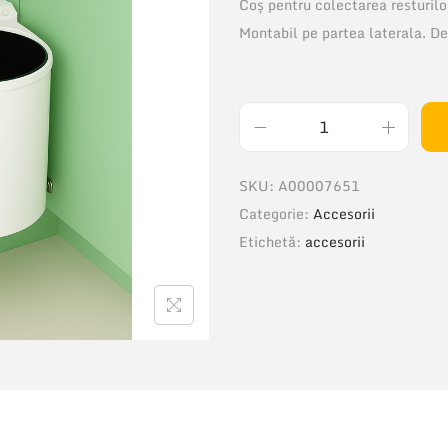
Coş pentru colectarea resturilor
Montabil pe partea laterala. D
C
a
SKU:
A00007651
n
Categorie:
Accesorii
t
Etichetă:
accesorii
i
t
a
t
e
B
M
C