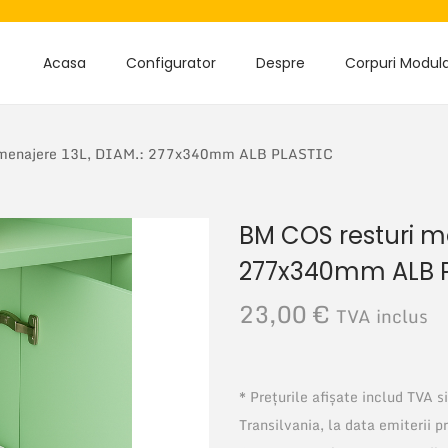
Acasa
Configurator
Despre
Corpuri Modul
 menajere 13L, DIAM.: 277x340mm ALB PLASTIC
BM COS resturi me
277x340mm ALB 
23,00
€
TVA inclus
* Prețurile afișate includ TVA 
Transilvania, la data emiterii p