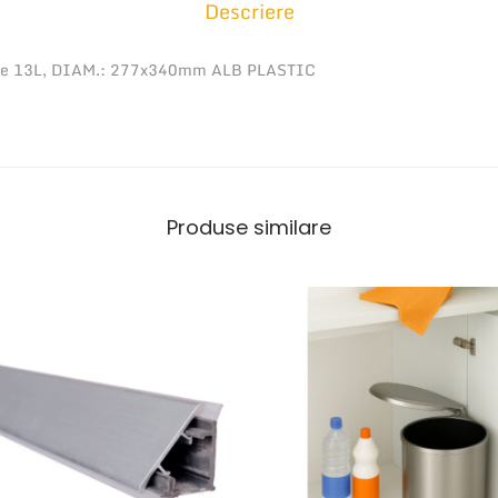
Descriere
O
S
ere 13L, DIAM.: 277x340mm ALB PLASTIC
r
e
s
t
u
Produse similare
r
i
m
e
n
a
j
e
r