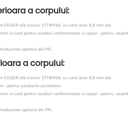
u
rioara a corpului:
p
t
 EGGER alb classic ST7W960, cu cant laser 0,8 mm alb
o
8mm in cant pentru suruburi confirmatoare si cepuri – pentru -asamb
r
A
roducerea spatelui din PFL
n
ioara a corpului:
t
a
 EGGER alb classic ST7W960, cu cant laser 0,8 mm alb
r
 – pentru suruburile picioarelor
o
8mm in cant pentru suruburi confirmatoare si cepuri – pentru -asamb
1
u
roducerea spatelui din PFL
s
a
,