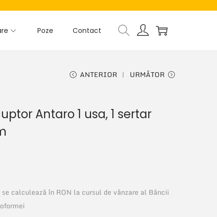
are
Poze
Contact
ANTERIOR
URMĂTOR
ptor Antaro 1 usa, 1 sertar
m
si se calculează în RON la cursul de vânzare al Băncii
roformei