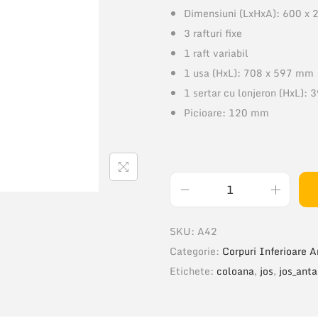
Dimensiuni (LxHxA): 600 x
3 rafturi fixe
1 raft variabil
1 usa (HxL): 708 x 597 mm
1 sertar cu lonjeron (HxL):
Picioare: 120 mm
C
a
SKU:
A42
n
Categorie:
Corpuri Inferioare A
t
Etichete:
coloana
,
jos
,
jos_anta
i
t
a