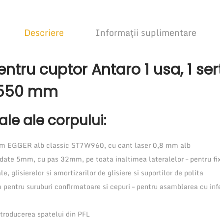
t
e
Descriere
Informații suplimentare
C
o
ntru cuptor Antaro 1 usa, 1 ser
l
o
x550 mm
a
n
rale ale corpului:
a
p
 EGGER alb classic ST7W960, cu cant laser 0,8 mm alb
e
undate 5mm, cu pas 32mm, pe toata inaltimea lateralelor – pentru fi
n
, glisierelor si amortizarilor de glisiere si suportilor de polita
t
entru suruburi confirmatoare si cepuri – pentru asamblarea cu infer
r
u
roducerea spatelui din PFL
c