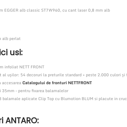
1
 EGGER alb classic ST7W960, cu cant laser 0,8 mm alb
s
e
r
alb perlat
t
a
ci usi:
r
6
 infoliat NETT FRONT
0
 al ușilor: 54 decoruri la preturile standard + peste 2.000 culori și 
0
la accesarea
Catalogului de fronturi NETTFRONT
x
si 35mm – pentru fixarea balamalelor
2
3 balamale aplicate Clip Top cu Blumotion BLUM si placute in cru
1
0
ri ANTARO:
0
x