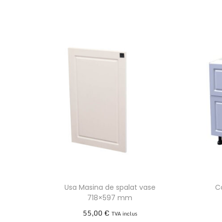
Usa Masina de spalat vase
Co
718×597 mm
55,00
€
TVA inclus