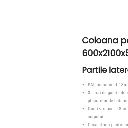
Coloana pe
600x2100
Partile late
PAL melaminat 18mm
3 siruri de gauri inf
placutelor de balamale
Gauri strapunse 8mm p
corpului
Canal 4mm pentru int