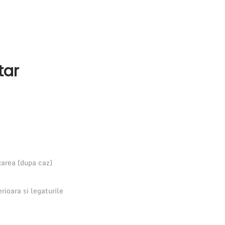
tar
xarea (dupa caz)
ioara si legaturile