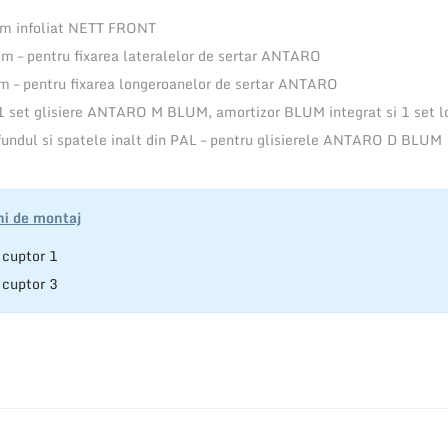
5
 infoliat NETT FRONT
5
m – pentru fixarea lateralelor de sertar ANTARO
0
 – pentru fixarea longeroanelor de sertar ANTARO
m
 1 set glisiere ANTARO M BLUM, amortizor BLUM integrat si 1 set 
m
fundul si spatele inalt din PAL – pentru glisierele ANTARO D BLUM
ni de montaj
 cuptor 1
 cuptor 3