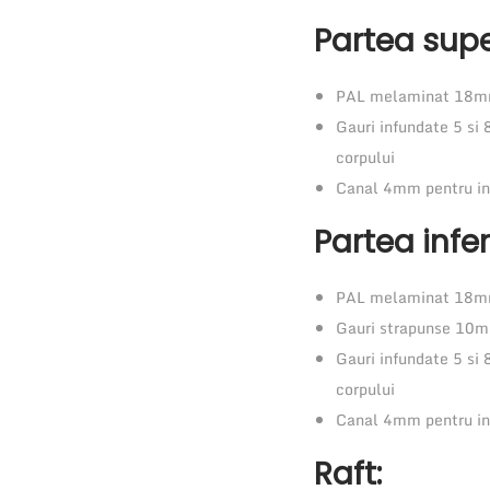
Partea supe
PAL melaminat 18mm
Gauri infundate 5 si 
corpului
Canal 4mm pentru int
Partea infer
PAL melaminat 18mm
Gauri strapunse 10mm
Gauri infundate 5 si 
corpului
Canal 4mm pentru int
Raft: