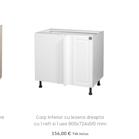
re
Corp Inferior cu lezena dreapta
cu 1 raft si 1 usa 900x724x510 mm
156,00
€
TVA inclus