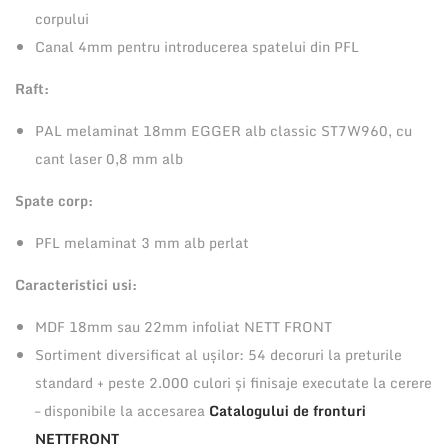
5
corpului
1
Canal 4mm pentru introducerea spatelui din PFL
0
Raft:
m
m
PAL melaminat 18mm EGGER alb classic ST7W960, cu
-
cant laser 0,8 mm alb
c
Spate corp:
u
2
PFL melaminat 3 mm alb perlat
u
Caracteristici usi:
s
i
MDF 18mm sau 22mm infoliat NETT FRONT
Sortiment diversificat al ușilor: 54 decoruri la preturile
standard + peste 2.000 culori și finisaje executate la cerere
– disponibile la accesarea
Catalogului de fronturi
NETTFRONT