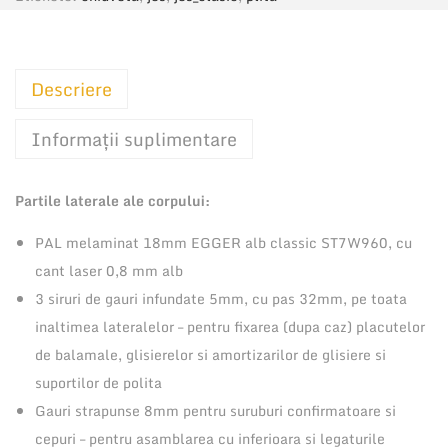
i
t
a
Descriere
t
e
Informații suplimentare
C
o
Partile laterale ale corpului:
r
p
PAL melaminat 18mm EGGER alb classic ST7W960, cu
I
cant laser 0,8 mm alb
n
3 siruri de gauri infundate 5mm, cu pas 32mm, pe toata
f
inaltimea lateralelor – pentru fixarea (dupa caz) placutelor
e
de balamale, glisierelor si amortizarilor de glisiere si
r
suportilor de polita
i
Gauri strapunse 8mm pentru suruburi confirmatoare si
o
cepuri – pentru asamblarea cu inferioara si legaturile