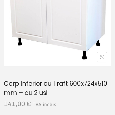
r
u
e
t
Corp Inferior cu 1 raft 600x724x510
mm – cu 2 usi
141,00
€
TVA inclus