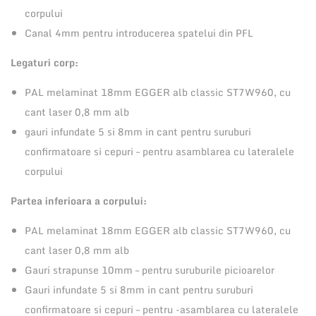
r
corpului
c
Canal 4mm pentru introducerea spatelui din PFL
u
Legaturi corp:
1
r
PAL melaminat 18mm EGGER alb classic ST7W960, cu
a
cant laser 0,8 mm alb
f
gauri infundate 5 si 8mm in cant pentru suruburi
t
confirmatoare si cepuri – pentru asamblarea cu lateralele
6
corpului
0
Partea inferioara a corpului:
0
x
PAL melaminat 18mm EGGER alb classic ST7W960, cu
7
cant laser 0,8 mm alb
2
Gauri strapunse 10mm – pentru suruburile picioarelor
4
Gauri infundate 5 si 8mm in cant pentru suruburi
x
confirmatoare si cepuri – pentru -asamblarea cu lateralele