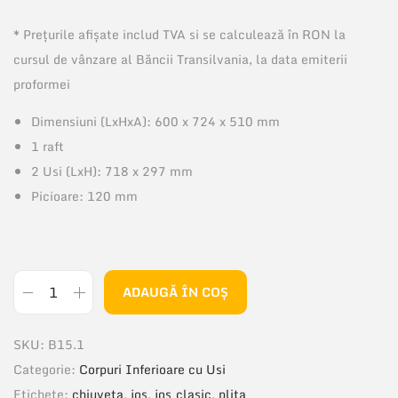
* Prețurile afișate includ TVA si se calculează în RON la
cursul de vânzare al Băncii Transilvania, la data emiterii
proformei
Dimensiuni (LxHxA): 600 x 724 x 510 mm
1 raft
2 Usi (LxH): 718 x 297 mm
Picioare: 120 mm
ADAUGĂ ÎN COȘ
C
a
SKU:
B15.1
n
Categorie:
Corpuri Inferioare cu Usi
t
Etichete:
chiuveta
,
jos
,
jos_clasic
,
plita