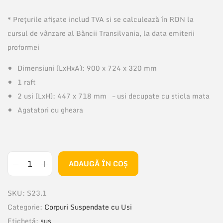
* Prețurile afișate includ TVA si se calculează în RON la
cursul de vânzare al Băncii Transilvania, la data emiterii
proformei
Dimensiuni (LxHxA): 900 x 724 x 320 mm
1 raft
2 usi (LxH): 447 x 718 mm – usi decupate cu sticla mata
Agatatori cu gheara
ADAUGĂ ÎN COȘ
C
a
SKU:
S23.1
n
Categorie:
Corpuri Suspendate cu Usi
t
Etichetă:
sus