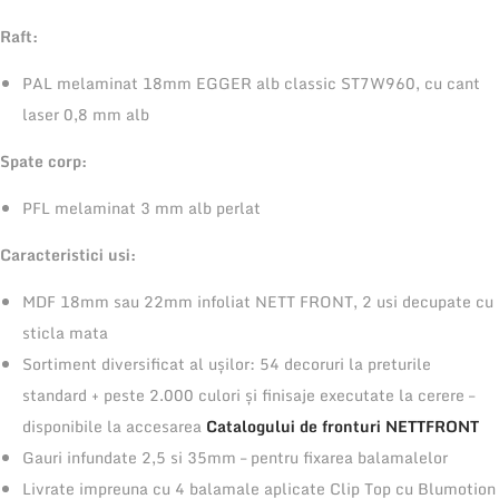
u
Raft:
p
a
PAL melaminat 18mm EGGER alb classic ST7W960, cu cant
t
laser 0,8 mm alb
e
Spate corp:
9
0
PFL melaminat 3 mm alb perlat
0
Caracteristici usi:
x
7
MDF 18mm sau 22mm infoliat NETT FRONT, 2 usi decupate cu
2
sticla mata
4
Sortiment diversificat al ușilor: 54 decoruri la preturile
x
standard + peste 2.000 culori și finisaje executate la cerere –
3
disponibile la accesarea
Catalogului de fronturi NETTFRONT
2
Gauri infundate 2,5 si 35mm – pentru fixarea balamalelor
0
Livrate impreuna cu 4 balamale aplicate Clip Top cu Blumotion