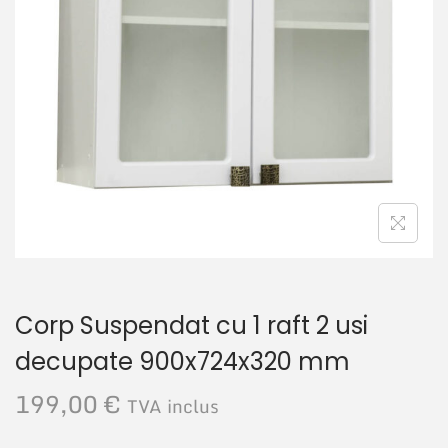
r
u
e
t
Corp Suspendat cu 1 raft 2 usi
decupate 900x724x320 mm
199,00
€
TVA inclus