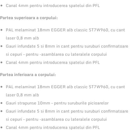
a
Canal 4mm pentru introducerea spatelui din PFL
t
Partea superioara a corpului:
c
u
PAL melaminat 18mm EGGER alb classic ST7W960, cu cant
1
laser 0,8 mm alb
r
Gauri infundate 5 si 8mm in cant pentru suruburi confirmatoare
a
si cepuri – pentru -asamblarea cu lateralele corpului
f
Canal 4mm pentru introducerea spatelui din PFL
t
Partea inferioara a corpului:
2
u
PAL melaminat 18mm EGGER alb classic ST7W960, cu cant
s
laser 0,8 mm alb
i
Gauri strapunse 10mm – pentru suruburile picioarelor
d
Gauri infundate 5 si 8mm in cant pentru suruburi confirmatoare
e
si cepuri – pentru -asamblarea cu lateralele corpului
c
Canal 4mm pentru introducerea spatelui din PFL