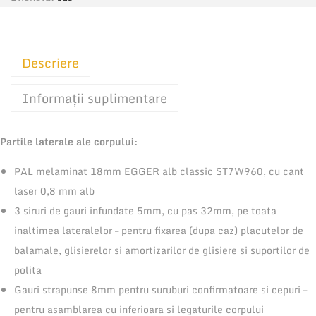
i
t
a
Descriere
t
e
Informații suplimentare
C
o
Partile laterale ale corpului:
r
p
PAL melaminat 18mm EGGER alb classic ST7W960, cu cant
S
laser 0,8 mm alb
u
3 siruri de gauri infundate 5mm, cu pas 32mm, pe toata
s
inaltimea lateralelor – pentru fixarea (dupa caz) placutelor de
p
balamale, glisierelor si amortizarilor de glisiere si suportilor de
e
polita
n
Gauri strapunse 8mm pentru suruburi confirmatoare si cepuri –
d
pentru asamblarea cu inferioara si legaturile corpului