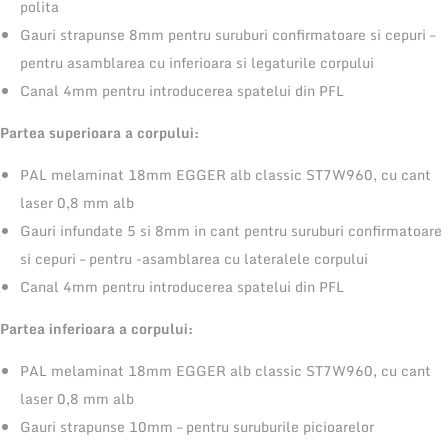
polita
e
Gauri strapunse 8mm pentru suruburi confirmatoare si cepuri –
n
pentru asamblarea cu inferioara si legaturile corpului
d
Canal 4mm pentru introducerea spatelui din PFL
a
Partea superioara a corpului:
t
c
PAL melaminat 18mm EGGER alb classic ST7W960, cu cant
u
laser 0,8 mm alb
1
Gauri infundate 5 si 8mm in cant pentru suruburi confirmatoare
r
si cepuri – pentru -asamblarea cu lateralele corpului
a
Canal 4mm pentru introducerea spatelui din PFL
f
Partea inferioara a corpului:
t
3
PAL melaminat 18mm EGGER alb classic ST7W960, cu cant
0
laser 0,8 mm alb
0
Gauri strapunse 10mm – pentru suruburile picioarelor
x