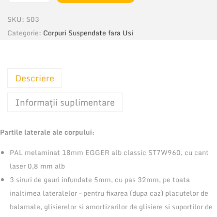
a
SKU:
S03
n
Categorie:
Corpuri Suspendate fara Usi
t
i
t
Descriere
a
t
Informații suplimentare
e
C
Partile laterale ale corpului:
o
r
PAL melaminat 18mm EGGER alb classic ST7W960, cu cant
p
laser 0,8 mm alb
S
3 siruri de gauri infundate 5mm, cu pas 32mm, pe toata
u
inaltimea lateralelor – pentru fixarea (dupa caz) placutelor de
s
balamale, glisierelor si amortizarilor de glisiere si suportilor de
p