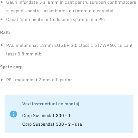
Gauri infundate 5 si 8mm in cant pentru suruburi confirmatoare
7
si cepuri – pentru -asamblarea cu lateralele corpului
2
Canal 4mm pentru introducerea spatelui din PFL
4
Raft:
x
3
PAL melaminat 18mm EGGER alb classic ST7W960, cu cant
2
laser 0,8 mm alb
0
Spate corp:
m
m
PFL melaminat 3 mm alb perlat
-
f
a
Vezi instructiuni de montaj
r
Corp Suspendat 300 – 1
a
Corp Suspendat 300 – 2 – usa
u
s