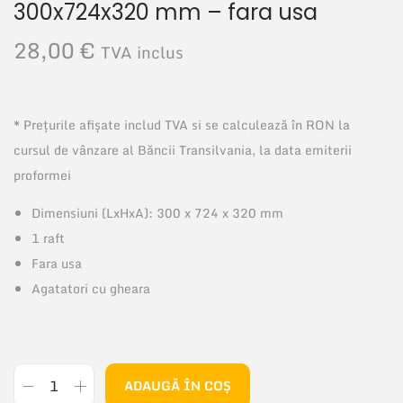
300x724x320 mm – fara usa
28,00
€
TVA inclus
* Prețurile afișate includ TVA si se calculează în RON la
cursul de vânzare al Băncii Transilvania, la data emiterii
proformei
Dimensiuni (LxHxA): 300 x 724 x 320 mm
1 raft
Fara usa
Agatatori cu gheara
ADAUGĂ ÎN COȘ
C