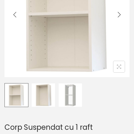
r
u
e
t
Corp Suspendat cu 1 raft