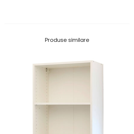
a
Produse similare